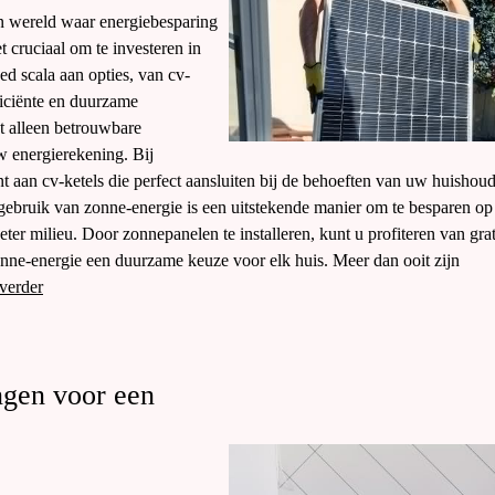
 wereld waar energiebesparing
t cruciaal om te investeren in
 scala aan opties, van cv-
ficiënte en duurzame
t alleen betrouwbare
w energierekening. Bij
nt aan cv-ketels die perfect aansluiten bij de behoeften van uw huishou
gebruik van zonne-energie is een uitstekende manier om te besparen op
beter milieu. Door zonnepanelen te installeren, kunt u profiteren van grat
onne-energie een duurzame keuze voor elk huis. Meer dan ooit zijn
verder
ngen voor een