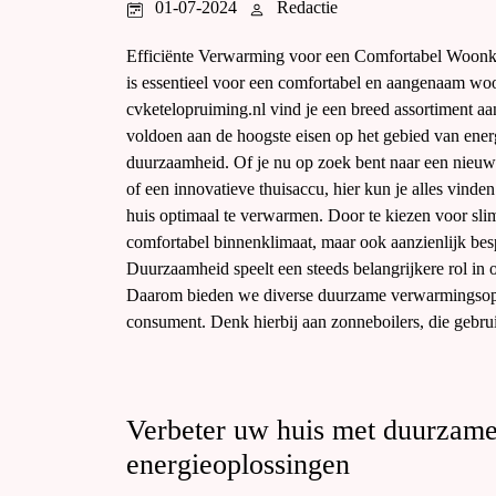
01-07-2024
Redactie
Efficiënte Verwarming voor een Comfortabel Woon
is essentieel voor een comfortabel en aangenaam woo
cvketelopruiming.nl vind je een breed assortiment aa
voldoen aan de hoogste eisen op het gebied van ener
duurzaamheid. Of je nu op zoek bent naar een nieuwe 
of een innovatieve thuisaccu, hier kun je alles vind
huis optimaal te verwarmen. Door te kiezen voor slim
comfortabel binnenklimaat, maar ook aanzienlijk be
Duurzaamheid speelt een steeds belangrijkere rol in 
Daarom bieden we diverse duurzame verwarmingsoplo
consument. Denk hierbij aan zonneboilers, die gebru
Verbeter uw huis met duurzam
energieoplossingen