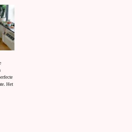
e
n
erfecte
te. Het