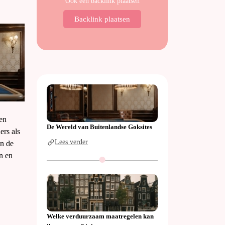
Ook een backlink plaatsen
Backlink plaatsen
en
De Wereld van Buitenlandse Goksites
ers als
Lees verder
in de
n en
Welke verduurzaam maatregelen kan