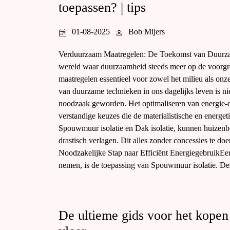
toepassen? | tips
01-08-2025
Bob Mijers
Verduurzaam Maatregelen: De Toekomst van Duurz
wereld waar duurzaamheid steeds meer op de voorgro
maatregelen essentieel voor zowel het milieu als onz
van duurzame technieken in ons dagelijks leven is ni
noodzaak geworden. Het optimaliseren van energie-eff
verstandige keuzes die de materialistische en energe
Spouwmuur isolatie en Dak isolatie, kunnen huizenbe
drastisch verlagen. Dit alles zonder concessies te do
Noodzakelijke Stap naar Efficiënt EnergiegebruikEe
nemen, is de toepassing van Spouwmuur isolatie. Deze
De ultieme gids voor het kopen