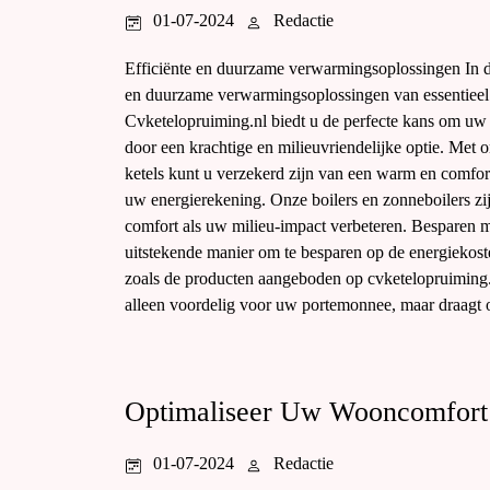
01-07-2024
Redactie
Efficiënte en duurzame verwarmingsoplossingen In de
en duurzame verwarmingsoplossingen van essentieel
Cvketelopruiming.nl biedt u de perfecte kans om uw
door een krachtige en milieuvriendelijke optie. Met o
ketels kunt u verzekerd zijn van een warm en comfort
uw energierekening. Onze boilers en zonneboilers z
comfort als uw milieu-impact verbeteren. Besparen m
uitstekende manier om te besparen op de energiekos
zoals de producten aangeboden op cvketelopruiming.n
alleen voordelig voor uw portemonnee, maar draagt oo
Optimaliseer Uw Wooncomfort
01-07-2024
Redactie