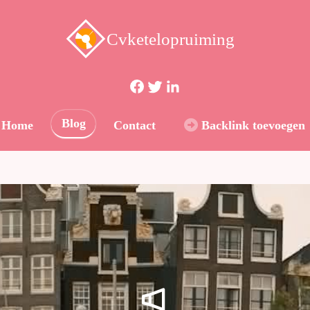
Cvketelopruiming
Blog
Home
Contact
Backlink toevoegen