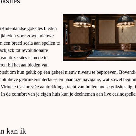
ksites
Buitenlandse goksites bieden
ijkheden voor zowel nieuwe
m een breed scala aan spellen te
ackjack tot revolutionaire
 van deze sites is mede te
ren bij het aanbieden van
 biedt om hun geluk op een geheel nieuw niveau te beproeven. Bovendi
tuïtieve gebruikersinterfaces en naadloze navigatie, wat zowel beginn
irtuele Casino'sDe aantrekkingskracht van buitenlandse goksites ligt 
n de comfort van je eigen huis kun je deelnemen aan live casinospelle
n kan ik